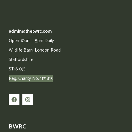
admin@thebwrc.com
Open 10am – 5pm Daily
Wildlife Barn,
London Road
Staffordshire
ST18 0JS
Reg. Charity No. 1171813
BWRC